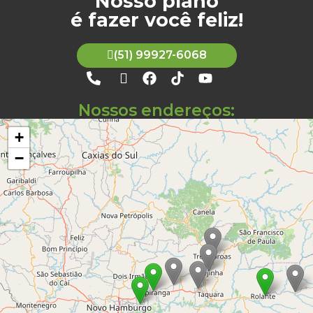
Nosso plano
é fazer você feliz!
(51) 99927-6068
Nossos endereços:
+
−