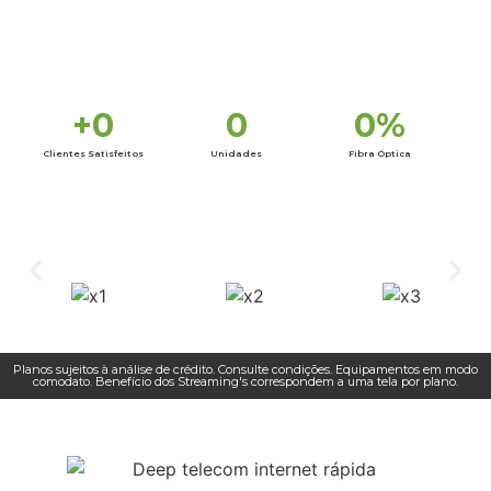
+
0
0
0
%
Clientes Satisfeitos
Unidades
Fibra Óptica
Planos sujeitos à análise de crédito. Consulte condições. Equipamentos em modo
comodato. Benefício dos Streaming's correspondem a uma tela por plano.